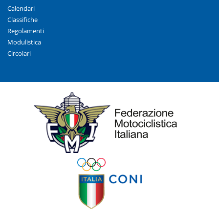
Calendari
Classifiche
Regolamenti
Modulistica
Circolari