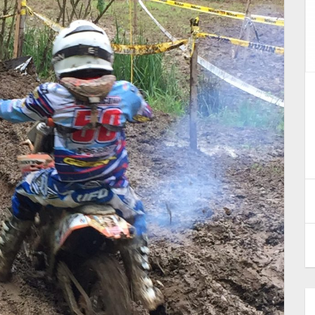
 28
Motocross Coppa 1000$:
comunicato del Motoclub
Settempedano II
22 Luglio 2025