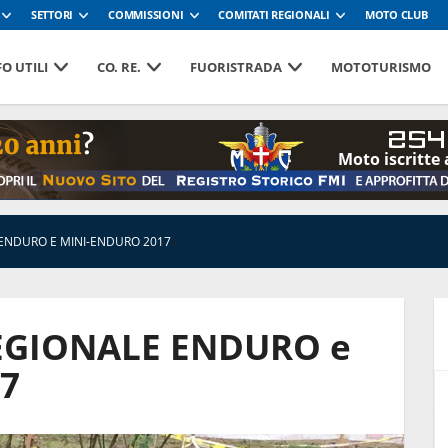
SETTORI
COMMISSIONI
COMITATI REGIONALI
MOTO CLUB
O UTILI
CO. RE.
FUORISTRADA
MOTOTURISMO
254
Moto iscritte 
ENDURO E MINI-ENDURO 2017
»
GIONALE ENDURO e
7