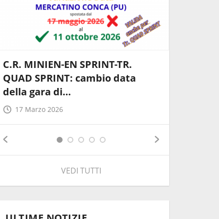
C.R. MINIEN-EN SPRINT-TR.
C. R. M
QUAD SPRINT: cambio data
Abruzzo 
della gara di…
18 Febb
17 Marzo 2026
VEDI TUTTI
ULTIME NOTIZIE