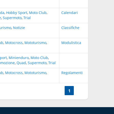
ada
,
Hobby Sport
,
Moto Club
,
Calendari
e
,
Supermoto
,
Trial
urismo
,
Notizie
Classifiche
ub
,
Motocross
,
Mototurismo
,
Modulistica
port
,
Minienduro
,
Moto Club
,
omozione
,
Quad
,
Supermoto
,
Trial
ub
,
Motocross
,
Mototurismo
,
Regolamenti
<<
1
>>