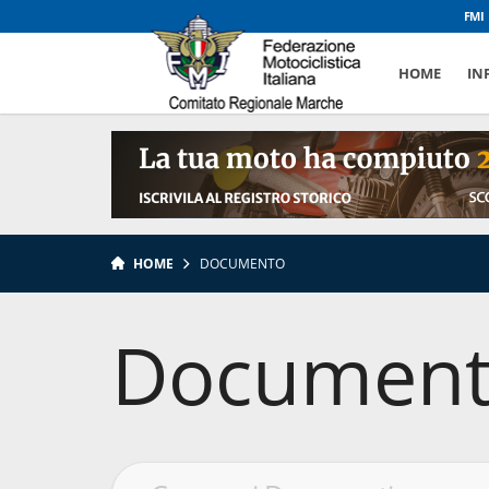
FMI
HOME
INF
HOME
DOCUMENTO
Document