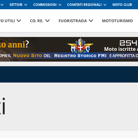
SETTORI
COMMISSIONI
COMITATI REGIONALI
MOTO CLUB
O UTILI
CO. RE.
FUORISTRADA
MOTOTURISMO
254
Moto iscritte 
i