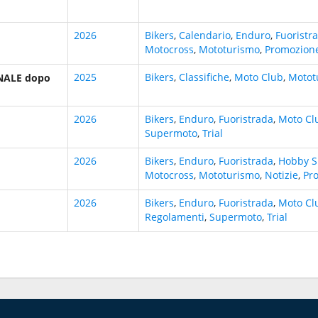
2026
Bikers
,
Calendario
,
Enduro
,
Fuoristr
Motocross
,
Mototurismo
,
Promozion
2025
Bikers
,
Classifiche
,
Moto Club
,
Motot
ONALE dopo
2026
Bikers
,
Enduro
,
Fuoristrada
,
Moto Cl
Supermoto
,
Trial
2026
Bikers
,
Enduro
,
Fuoristrada
,
Hobby S
Motocross
,
Mototurismo
,
Notizie
,
Pr
2026
Bikers
,
Enduro
,
Fuoristrada
,
Moto Cl
Regolamenti
,
Supermoto
,
Trial